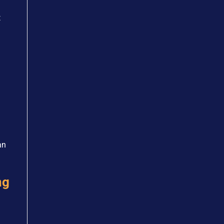
t
ạn
ng