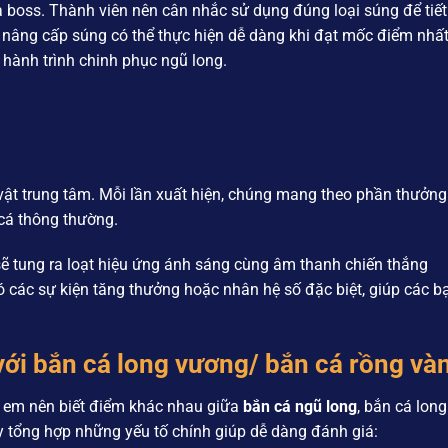
và boss. Thành viên nên cân nhắc sử dụng đúng loại súng để tiết
c nâng cấp súng có thể thực hiện dễ dàng khi đạt mốc điểm nhấ
 hành trình chinh phục ngũ long.
 vật trung tâm. Mỗi lần xuất hiện, chúng mang theo phần thưởng
 cá thông thường.
 sẽ tung ra loạt hiệu ứng ánh sáng cùng âm thanh chiến thắng
 các sự kiện tăng thưởng hoặc nhân hệ số đặc biệt, giúp các b
với bắn cá long vương/ bắn cá rồng và
h em nên biết điểm khác nhau giữa
bắn cá ngũ long
, bắn cá long
 tổng hợp những yếu tố chính giúp dễ dàng đánh giá: