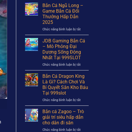
2
Cách
Bắn Cá Ngũ Long –
Đội
Chơi
Game Bắn Cá Đổi
Ghi
Chuẩn
Thưởng Hấp Dẫn
Bàn
Nhất
2025
–
Bí
ở
Chức năng bình luận bị tắt
Quyết
Bắn
Đọc
Cá
JDB Gaming Bắn Cá
Kèo
Ngũ
– Mô Phỏng Đại
Chuẩn
Long
Dương Sống Động
Xác
–
Nhất Tại 999SLOT
Dễ
Game
Về
Bắn
ở
Chức năng bình luận bị tắt
Bờ
Cá
JDB
Đổi
Gaming
Bắn Cá Dragon King
Thưởng
Bắn
Là Gì? Cách Chơi Và
Hấp
Cá
Bí Quyết Săn Kho Báu
Dẫn
–
Tại 999slot
2025
Mô
Phỏng
ở
Chức năng bình luận bị tắt
Đại
Bắn
Dương
Cá
Bắn cá Zagoo – Trò
Sống
Dragon
giải trí siêu hấp dẫn
Động
King
n
cho dân đi săn
Nhất
Là
Tại
ở
Chức năng bình luận bị tắt
Gì?