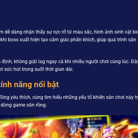
 dễ dàng nhận thấy sự rực rỡ từ màu sắc, hình ảnh sinh vật bi
khi boss xuất hiện tạo cảm giác phấn khích, giúp quá trình săn
định, không giật lag ngay cả khi nhiều người chơi cùng lúc. Đâ
rì sức hút trong suốt thời gian dài.
ính năng nổi bật
đồng yêu thích, cùng tìm hiểu những yếu tố khiến sân chơi này t
h dòng game săn rồng.