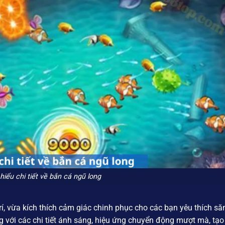
hiểu chi tiết về bắn cá ngũ long
trí, vừa kích thích cảm giác chinh phục cho các bạn yêu thích să
g với các chi tiết ánh sáng, hiệu ứng chuyển động mượt mà, tạo