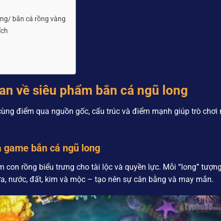
ơng/ bắn cá rồng vàng
ích
an về siêu phẩm bắn cá ngũ long
 cùng điểm qua nguồn gốc, cấu trúc và điểm mạnh giúp trò chơi
a game bắn cá ngũ long
con rồng biểu trưng cho tài lộc và quyền lực. Mỗi “long” tượn
ửa, nước, đất, kim và mộc – tạo nên sự cân bằng và may mắn.