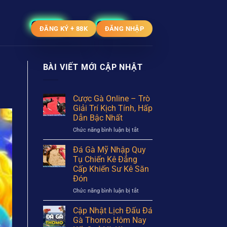
ĐĂNG KÝ + 88K
ĐĂNG NHẬP
BÀI VIẾT MỚI CẬP NHẬT
Cược Gà Online – Trò
Giải Trí Kịch Tính, Hấp
Dẫn Bậc Nhất
ở
Chức năng bình luận bị tắt
Cược
Gà
Đá Gà Mỹ Nhập Quy
Online
Tụ Chiến Kê Đẳng
–
Cấp Khiến Sư Kê Săn
Trò
Đón
Giải
Trí
ở
Chức năng bình luận bị tắt
Kịch
Đá
Tính,
Gà
Cập Nhật Lịch Đấu Đá
Hấp
Mỹ
Gà Thomo Hôm Nay
Dẫn
Nhập