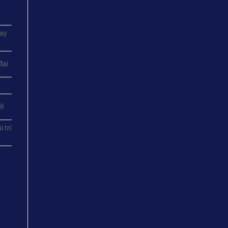
may
đại
t
ới
 trí