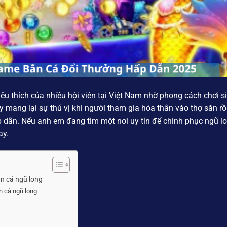
êu thích của nhiều hội viên tại Việt Nam nhờ phong cách chơi s
 mang lại sự thú vị khi người tham gia hóa thân vào thợ săn r
 dẫn. Nếu anh em đang tìm một nơi uy tín để chinh phục ngũ lo
ay.
n cá ngũ long
n cá ngũ long