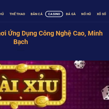
HỦ
THỂ THAO
BẮN CÁ
CASINO
ĐÁ GÀ
NỔ HŨ
XỔ SỐ
hơi Ứng Dụng Công Nghệ Cao, Minh
Bạch