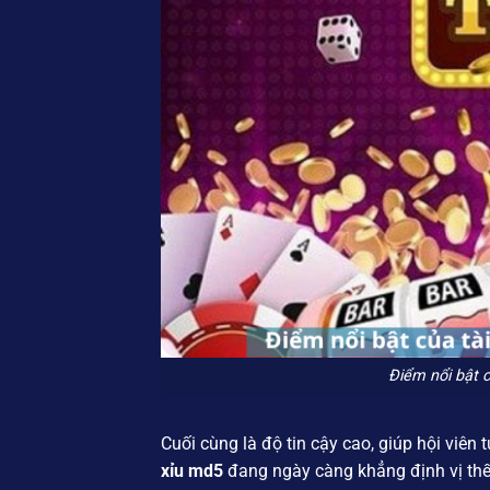
Điểm nổi bật c
Cuối cùng là độ tin cậy cao, giúp hội viên
xỉu md5
đang ngày càng khẳng định vị thế