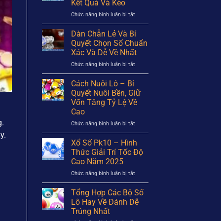
Kết Quả Và Kèo
Bậc
Quy
Nhất
ở
Chức năng bình luận bị tắt
Tụ
Cập
Chiến
Nhật
Kê
Dàn Chẵn Lẻ Và Bí
Lịch
Đẳng
Quyết Chọn Số Chuẩn
Đấu
Cấp
Xác Và Dễ Về Nhất
Đá
Khiến
ở
Chức năng bình luận bị tắt
Gà
Sư
Dàn
Thomo
Kê
Chẵn
Hôm
Săn
Cách Nuôi Lô – Bí
Lẻ
Nay
Đón
Quyết Nuôi Bền, Giữ
Và
Kết
Vốn Tăng Tỷ Lệ Về
Bí
Quả
Cao
Quyết
Và
g.
Chọn
Kèo
ở
Chức năng bình luận bị tắt
Số
Cách
y.
Chuẩn
Nuôi
Xổ Số Pk10 – Hình
Xác
Lô
Thức Giải Trí Tốc Độ
Và
–
Cao Năm 2025
Dễ
Bí
Về
ở
Chức năng bình luận bị tắt
Quyết
Nhất
Xổ
Nuôi
Số
Bền,
Tổng Hợp Các Bộ Số
Pk10
Giữ
Lô Hay Về Đánh Dễ
–
Vốn
Trúng Nhất
Hình
Tăng