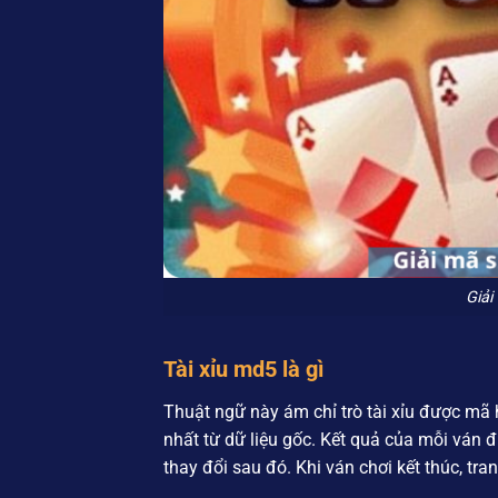
Giải
Tài xỉu md5 là gì
Thuật ngữ này ám chỉ trò tài xỉu được mã
nhất từ dữ liệu gốc. Kết quả của mỗi ván 
thay đổi sau đó. Khi ván chơi kết thúc, tra