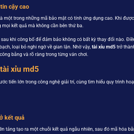
tin cậy cao
 là một trong những mã bảo mật có tính ứng dụng cao. Khi được
ứng mọi kết quả mà không cần bên thứ ba.
à sau khi công bố để đảm bảo không có bất kỳ thay đổi nào. Điề
ạch, loại bỏ nghi ngờ về gian lận. Nhờ vậy,
tài xỉu md5
trở thàn
 công bằng và rõ ràng trong từng ván chơi.
tài xỉu md5
ớc tiến lớn trong công nghệ giải trí, cùng tìm hiểu quy trình hoạ
ở kết quả
nền tảng tạo ra một chuỗi kết quả ngẫu nhiên, sau đó mã hóa b