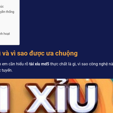
húc
uyền thống
nh hoạt
gì và vì sao được ưa chuộng
h em cần hiểu rõ
tài xỉu md5
thực chất là gì, vì sao công nghệ n
c tuyến.