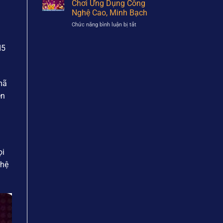
Chơi Ứng Dụng Công
Gì?
Người
Nghệ Cao, Minh Bạch
Top
Yêu
ở
Chức năng bình luận bị tắt
Game
Slot
Tài
Có
Game
Xỉu
RTP
d5
Md5
Trên
–
92%
Trò
Chơi
mã
Ứng
Dụng
ện
Công
Nghệ
Cao,
Minh
Bạch
ọi
 hệ