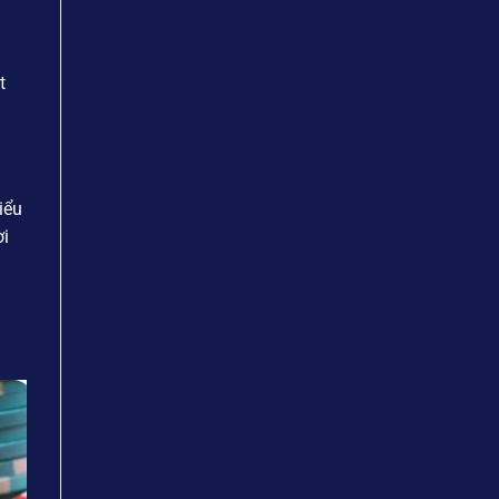
t
iểu
ời