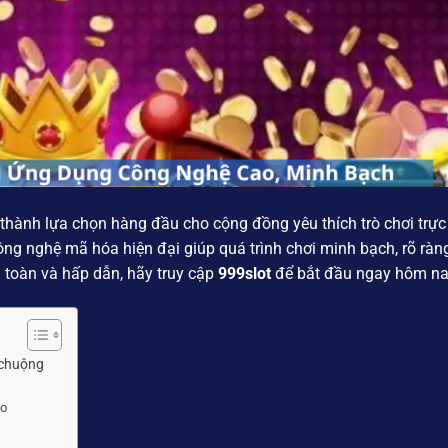
 thành lựa chọn hàng đầu cho cộng đồng yêu thích trò chơi trực
ông nghệ mã hóa hiện đại giúp quá trình chơi minh bạch, rõ ràn
toàn và hấp dẫn, hãy truy cập
999slot
để bắt đầu ngay hôm na
a chuộng
ao