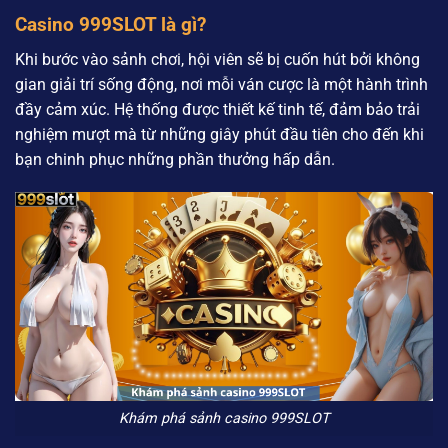
Casino 999SLOT là gì?
Khi bước vào sảnh chơi, hội viên sẽ bị cuốn hút bởi không
gian giải trí sống động, nơi mỗi ván cược là một hành trình
đầy cảm xúc. Hệ thống được thiết kế tinh tế, đảm bảo trải
nghiệm mượt mà từ những giây phút đầu tiên cho đến khi
bạn chinh phục những phần thưởng hấp dẫn.
Khám phá sảnh casino 999SLOT