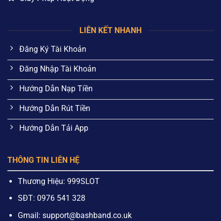
LIÊN KẾT NHANH
Đăng Ký Tài Khoản
Đăng Nhập Tài Khoản
Hướng Dẫn Nạp Tiền
Hướng Dẫn Rút Tiền
Hướng Dẫn Tải App
THÔNG TIN LIÊN HỆ
Thương Hiệu: 999SLOT
SĐT:
0976 541 328
Gmail:
support@bashband.co.uk