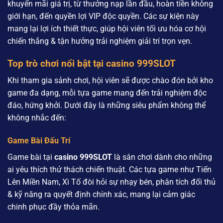
khuyến mãi giá trị, từ thưởng nạp lần đầu, hoàn tiền không
giới hạn, đến quyền lợi VIP độc quyền. Các sự kiện này
mang lại lợi ích thiết thực, giúp hội viên tối ưu hóa cơ hội
chiến thắng & tận hưởng trải nghiệm giải trí trọn vẹn.
Top trò chơi nổi bật tại casino 999SLOT
Khi tham gia sảnh chơi, hội viên sẽ được chào đón bởi kho
game đa dạng, mỗi tựa game mang đến trải nghiệm độc
đáo, hứng khởi. Dưới đây là những siêu phẩm không thể
không nhắc đến:
Game Bài Đấu Trí
Game bài tại
casino 999SLOT
là sân chơi dành cho những
ai yêu thích thử thách chiến thuật. Các tựa game như Tiến
Lên Miền Nam, Xì Tố đòi hỏi sự nhạy bén, phân tích đối thủ
& kỹ năng ra quyết định chính xác, mang lại cảm giác
chinh phục đầy thỏa mãn.