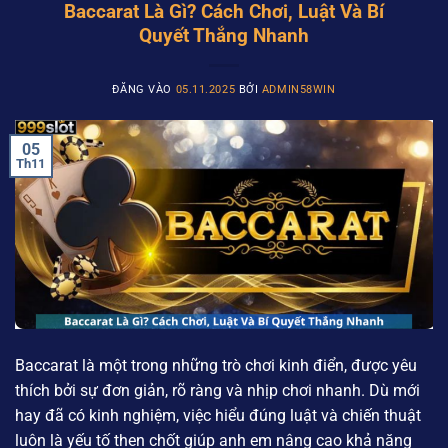
Baccarat Là Gì? Cách Chơi, Luật Và Bí
Quyết Thắng Nhanh
ĐĂNG VÀO
05.11.2025
BỞI
ADMIN58WIN
05
Th11
Baccarat là một trong những trò chơi kinh điển, được yêu
thích bởi sự đơn giản, rõ ràng và nhịp chơi nhanh. Dù mới
hay đã có kinh nghiệm, việc hiểu đúng luật và chiến thuật
luôn là yếu tố then chốt giúp anh em nâng cao khả năng