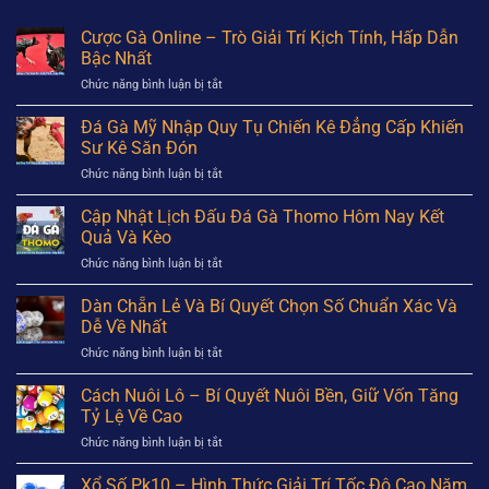
Cược Gà Online – Trò Giải Trí Kịch Tính, Hấp Dẫn
Bậc Nhất
ở
Chức năng bình luận bị tắt
Cược
Gà
Đá Gà Mỹ Nhập Quy Tụ Chiến Kê Đẳng Cấp Khiến
Online
Sư Kê Săn Đón
–
ở
Chức năng bình luận bị tắt
Trò
Đá
Giải
Gà
Cập Nhật Lịch Đấu Đá Gà Thomo Hôm Nay Kết
Trí
Mỹ
Kịch
Quả Và Kèo
Nhập
Tính,
ở
Chức năng bình luận bị tắt
Quy
Hấp
Cập
Tụ
Dẫn
Nhật
Dàn Chẵn Lẻ Và Bí Quyết Chọn Số Chuẩn Xác Và
Chiến
Bậc
Lịch
Kê
Dễ Về Nhất
Nhất
Đấu
Đẳng
ở
Chức năng bình luận bị tắt
Đá
Cấp
Dàn
Gà
Khiến
Chẵn
Cách Nuôi Lô – Bí Quyết Nuôi Bền, Giữ Vốn Tăng
Thomo
Sư
Lẻ
Hôm
Tỷ Lệ Về Cao
Kê
Và
Nay
Săn
ở
Chức năng bình luận bị tắt
Bí
Kết
Đón
Cách
Quyết
Quả
Nuôi
Xổ Số Pk10 – Hình Thức Giải Trí Tốc Độ Cao Năm
Chọn
Và