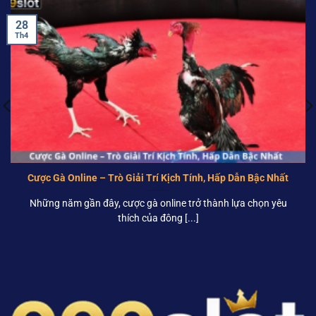
Cao,
Minh
28
Bạch
Th4
Cược Gà Online – Trò Giải Trí Kịch Tính, Hấp Dẫn Bậc Nhất
Những năm gần đây, cược gà online trở thành lựa chọn yêu
thích của đông [...]