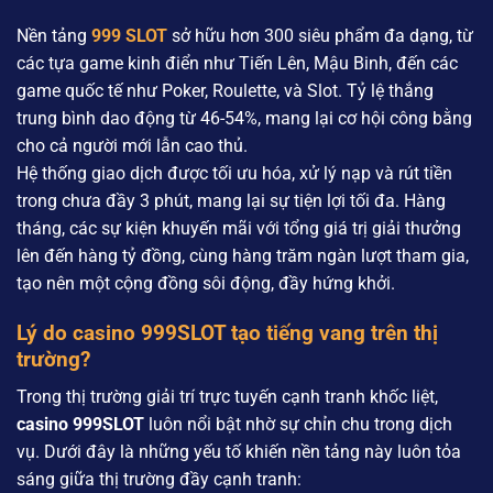
Nền tảng
999 SLOT
sở hữu hơn 300 siêu phẩm đa dạng, từ
các tựa game kinh điển như Tiến Lên, Mậu Binh, đến các
game quốc tế như Poker, Roulette, và Slot. Tỷ lệ thắng
trung bình dao động từ 46-54%, mang lại cơ hội công bằng
cho cả người mới lẫn cao thủ.
Hệ thống giao dịch được tối ưu hóa, xử lý nạp và rút tiền
trong chưa đầy 3 phút, mang lại sự tiện lợi tối đa. Hàng
tháng, các sự kiện khuyến mãi với tổng giá trị giải thưởng
lên đến hàng tỷ đồng, cùng hàng trăm ngàn lượt tham gia,
tạo nên một cộng đồng sôi động, đầy hứng khởi.
Lý do casino 999SLOT tạo tiếng vang trên thị
trường?
Trong thị trường giải trí trực tuyến cạnh tranh khốc liệt,
casino 999SLOT
luôn nổi bật nhờ sự chỉn chu trong dịch
vụ. Dưới đây là những yếu tố khiến nền tảng này luôn tỏa
sáng giữa thị trường đầy cạnh tranh: