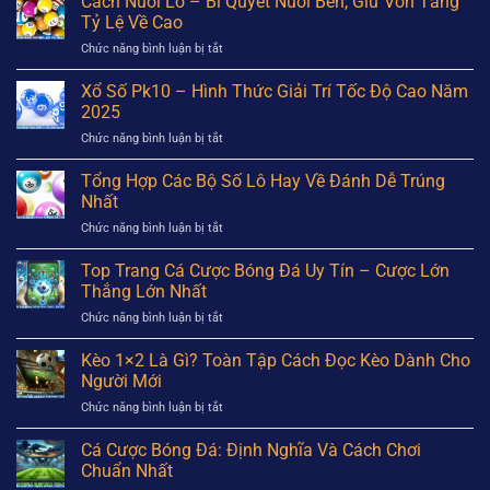
Cách Nuôi Lô – Bí Quyết Nuôi Bền, Giữ Vốn Tăng
Sư
Lẻ
Hôm
Tỷ Lệ Về Cao
Kê
Và
Nay
Săn
ở
Chức năng bình luận bị tắt
Bí
Kết
Đón
Cách
Quyết
Quả
Nuôi
Xổ Số Pk10 – Hình Thức Giải Trí Tốc Độ Cao Năm
Chọn
Và
Lô
Số
2025
Kèo
–
Chuẩn
ở
Chức năng bình luận bị tắt
Bí
Xác
Xổ
Quyết
Và
Số
Tổng Hợp Các Bộ Số Lô Hay Về Đánh Dễ Trúng
Nuôi
Dễ
Pk10
Bền,
Nhất
Về
–
Giữ
Nhất
ở
Chức năng bình luận bị tắt
Hình
Vốn
Tổng
Thức
Tăng
Hợp
Top Trang Cá Cược Bóng Đá Uy Tín – Cược Lớn
Giải
Tỷ
Các
Trí
Thắng Lớn Nhất
Lệ
Bộ
Tốc
Về
ở
Chức năng bình luận bị tắt
Số
Độ
Cao
Top
Lô
Cao
Trang
Kèo 1×2 Là Gì? Toàn Tập Cách Đọc Kèo Dành Cho
Hay
Năm
Cá
Về
Người Mới
2025
Cược
Đánh
ở
Chức năng bình luận bị tắt
Bóng
Dễ
Kèo
Đá
Trúng
1×2
Cá Cược Bóng Đá: Định Nghĩa Và Cách Chơi
Uy
Nhất
Là
Tín
Chuẩn Nhất
Gì?
–