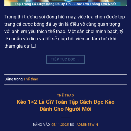
Trong thị trường sôi động hiện nay, việc lựa chọn được top
trang cá cược bóng đá uy tín là điều vô cùng quan trọng
với anh em yêu thích thể thao. Một sân chơi minh bạch, tỷ
lệ chuẩn và dịch vụ tốt sẽ giúp hội viên an tâm hơn khi
tham gia dự […]
TIẾP TỤC ĐỌC
→
Đăng trong
Thể thao
THỂ THAO
Kèo 1×2 Là Gì? Toàn Tập Cách Đọc Kèo
Dành Cho Người Mới
ĐĂNG VÀO
05.11.2025
BỞI
ADMIN58WIN