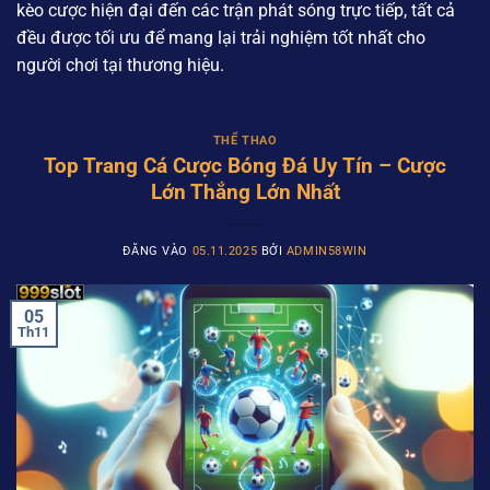
kèo cược hiện đại đến các trận phát sóng trực tiếp, tất cả
đều được tối ưu để mang lại trải nghiệm tốt nhất cho
người chơi tại thương hiệu.
THỂ THAO
Top Trang Cá Cược Bóng Đá Uy Tín – Cược
Lớn Thắng Lớn Nhất
ĐĂNG VÀO
05.11.2025
BỞI
ADMIN58WIN
05
Th11