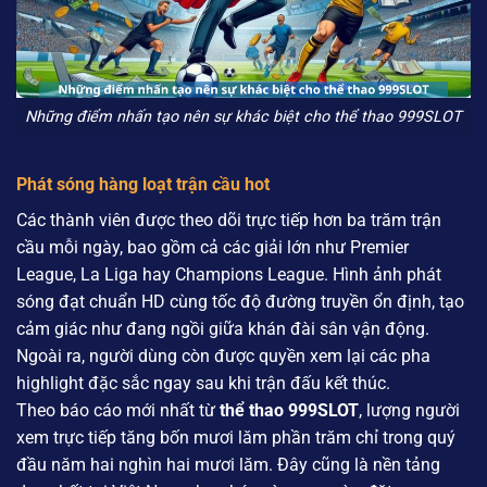
Những điểm nhấn tạo nên sự khác biệt cho thể thao 999SLOT
Phát sóng hàng loạt trận cầu hot
Các thành viên được theo dõi trực tiếp hơn ba trăm trận
cầu mỗi ngày, bao gồm cả các giải lớn như Premier
League, La Liga hay Champions League. Hình ảnh phát
sóng đạt chuẩn HD cùng tốc độ đường truyền ổn định, tạo
cảm giác như đang ngồi giữa khán đài sân vận động.
Ngoài ra, người dùng còn được quyền xem lại các pha
highlight đặc sắc ngay sau khi trận đấu kết thúc.
Theo báo cáo mới nhất từ
thể thao 999SLOT
, lượng người
xem trực tiếp tăng bốn mươi lăm phần trăm chỉ trong quý
đầu năm hai nghìn hai mươi lăm. Đây cũng là nền tảng