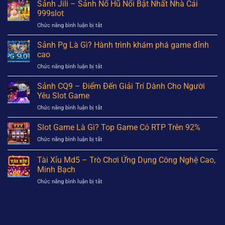
cá
Sảnh Jili – Sảnh Nổ Hũ Nổi Bật Nhất Nhà Cái
Cách
Nhất
Zagoo
Chơi
999slot
Tại
–
Và
999SLOT
ở
Chức năng bình luận bị tắt
Trò
Bí
Sảnh
giải
Quyết
Jili
Sảnh Pg Là Gì? Hành trình khám phá game đỉnh
trí
Săn
–
siêu
cao
Kho
Sảnh
hấp
Báu
ở
Chức năng bình luận bị tắt
Nổ
dẫn
Tại
Sảnh
Hũ
cho
999slot
Pg
Sảnh CQ9 – Điểm Đến Giải Trí Dành Cho Người
Nổi
dân
Là
Bật
Yêu Slot Game
đi
Gì?
Nhất
săn
ở
Chức năng bình luận bị tắt
Hành
Nhà
Sảnh
trình
Cái
CQ9
Slot Game Là Gì? Top Game Có RTP Trên 92%
khám
999slot
–
phá
ở
Chức năng bình luận bị tắt
Điểm
game
Slot
Đến
đỉnh
Game
Tài Xỉu Md5 – Trò Chơi Ứng Dụng Công Nghệ Cao,
Giải
cao
Là
Trí
Minh Bạch
Gì?
Dành
ở
Chức năng bình luận bị tắt
Top
Cho
Tài
Game
Người
Xỉu
Có
Yêu
Md5
RTP
Slot
–
Trên
Game
Trò
92%