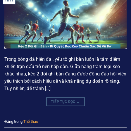
Th11
Trong bóng đá hiện đại, yếu tố ghi bàn luôn là tâm điểm
khiến trận đấu trở nên hấp dẫn. Giữa hàng trăm loại kèo
khác nhau, kèo 2 đội ghi bàn đang được đông đảo hội viên
yêu thích bởi cách hiểu dễ và khả năng dự đoán rõ ràng.
Tuy nhiên, để tránh […]
TIẾP TỤC ĐỌC
→
Đăng trong
Thể thao