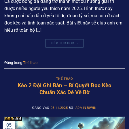
Cá cược bóng đá đang trở thành một xu hướng giải trí
được nhiều người yêu thích năm 2025. Hình thức này
không chỉ hấp dẫn ở yếu tố dự đoán tỷ số, mà còn ở cách
đọc kèo và tính toán xác suất. Bài viết này sẽ giúp anh em
hiểu rõ toàn bộ […]
TIẾP TỤC ĐỌC
→
Đăng trong
Thể thao
THỂ THAO
Kèo 2 Đội Ghi Bàn – Bí Quyết Đọc Kèo
Chuẩn Xác Dễ Về Bờ
ĐĂNG VÀO
05.11.2025
BỞI
ADMIN58WIN
05