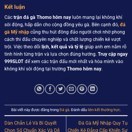
Kết luận
Các
trận đá gà Thomo hôm nay
luôn mang lại không khí
sôi động, hấp dẫn cho cộng đồng yêu gà. Bên cạnh đó,
đá
gà Mỹ nhập
cũng thu hút đông đảo người chơi nhờ phong
cách thi đấu chuyên nghiệp và chất lượng chiến kê vượt
trội. Việc theo dõi
lịch, kết quả và tỷ lệ
giúp anh em nắm rõ
tình hình từng trận và lựa chọn đúng hướng.
Truy cập ngay
999SLOT
để xem các trận đấu mới nhất và hòa mình vào
không khí sôi động tại trường
Thomo hôm nay
.
Bài viết này được đăng trong
Đá gà
. Đánh dấu
liên kết thường trực
.
Dàn Chẵn Lẻ Và Bí Quyết
Đá Gà Mỹ Nhập Quy Tụ
Chọn Số Chuẩn Xác Và Dễ
Chiến Kê Đẳng Cấp Khiến Sư