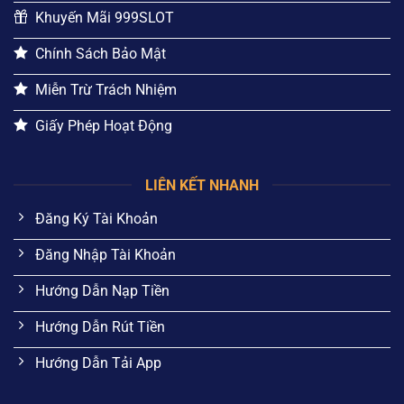
Khuyến Mãi 999SLOT
Chính Sách Bảo Mật
Miễn Trừ Trách Nhiệm
Giấy Phép Hoạt Động
LIÊN KẾT NHANH
Đăng Ký Tài Khoản
Đăng Nhập Tài Khoản
Hướng Dẫn Nạp Tiền
Hướng Dẫn Rút Tiền
Hướng Dẫn Tải App