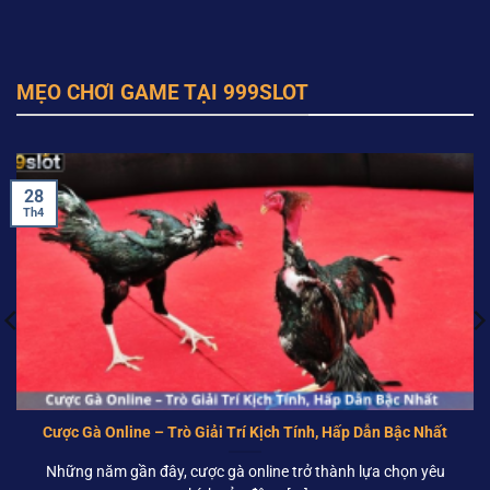
Xỉu
Có
Yêu
Md5
RTP
Slot
–
Trên
Game
Trò
92%
Chơi
MẸO CHƠI GAME TẠI 999SLOT
Ứng
Dụng
Công
Nghệ
Cao,
Minh
28
Bạch
Th4
Cược Gà Online – Trò Giải Trí Kịch Tính, Hấp Dẫn Bậc Nhất
Những năm gần đây, cược gà online trở thành lựa chọn yêu