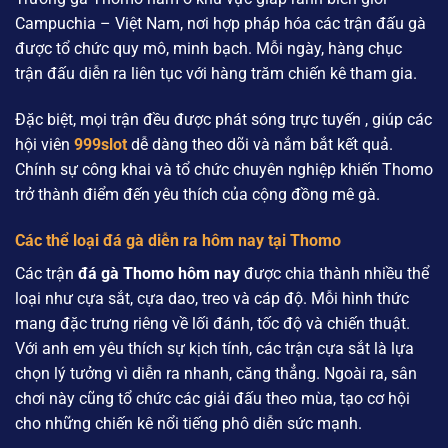
Campuchia – Việt Nam, nơi hợp pháp hóa các trận đấu gà
được tổ chức quy mô, minh bạch. Mỗi ngày, hàng chục
trận đấu diễn ra liên tục với hàng trăm chiến kê tham gia.
Đặc biệt, mọi trận đều được phát sóng trực tuyến , giúp các
hội viên
999slot
dễ dàng theo dõi và nắm bắt kết quả.
Chính sự công khai và tổ chức chuyên nghiệp khiến Thomo
trở thành điểm đến yêu thích của cộng đồng mê gà.
Các thể loại đá gà diễn ra hôm nay tại Thomo
Các trận
đá gà Thomo hôm nay
được chia thành nhiều thể
loại như cựa sắt, cựa dao, treo và cáp độ. Mỗi hình thức
mang đặc trưng riêng về lối đánh, tốc độ và chiến thuật.
Với anh em yêu thích sự kịch tính, các trận cựa sắt là lựa
chọn lý tưởng vì diễn ra nhanh, căng thẳng. Ngoài ra, sân
chơi này cũng tổ chức các giải đấu theo mùa, tạo cơ hội
cho những chiến kê nổi tiếng phô diễn sức mạnh.