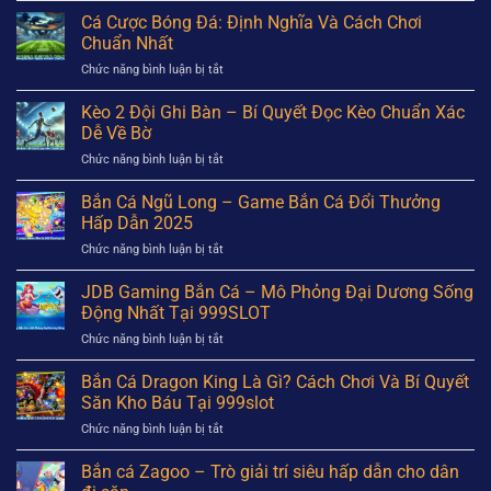
Đá
Trúng
1×2
Cá Cược Bóng Đá: Định Nghĩa Và Cách Chơi
Uy
Nhất
Là
Tín
Chuẩn Nhất
Gì?
–
ở
Chức năng bình luận bị tắt
Toàn
Cược
Cá
Tập
Lớn
Cược
Kèo 2 Đội Ghi Bàn – Bí Quyết Đọc Kèo Chuẩn Xác
Cách
Thắng
Bóng
Đọc
Dễ Về Bờ
Lớn
Đá:
Kèo
Nhất
ở
Chức năng bình luận bị tắt
Định
Dành
Kèo
Nghĩa
Cho
2
Bắn Cá Ngũ Long – Game Bắn Cá Đổi Thưởng
Và
Người
Đội
Cách
Hấp Dẫn 2025
Mới
Ghi
Chơi
ở
Chức năng bình luận bị tắt
Bàn
Chuẩn
Bắn
–
Nhất
Cá
JDB Gaming Bắn Cá – Mô Phỏng Đại Dương Sống
Bí
Ngũ
Quyết
Động Nhất Tại 999SLOT
Long
Đọc
ở
Chức năng bình luận bị tắt
–
Kèo
JDB
Game
Chuẩn
Gaming
Bắn Cá Dragon King Là Gì? Cách Chơi Và Bí Quyết
Bắn
Xác
Bắn
Cá
Săn Kho Báu Tại 999slot
Dễ
Cá
Đổi
Về
ở
Chức năng bình luận bị tắt
–
Thưởng
Bờ
Bắn
Mô
Hấp
Cá
Bắn cá Zagoo – Trò giải trí siêu hấp dẫn cho dân
Phỏng
Dẫn
Dragon
Đại
2025