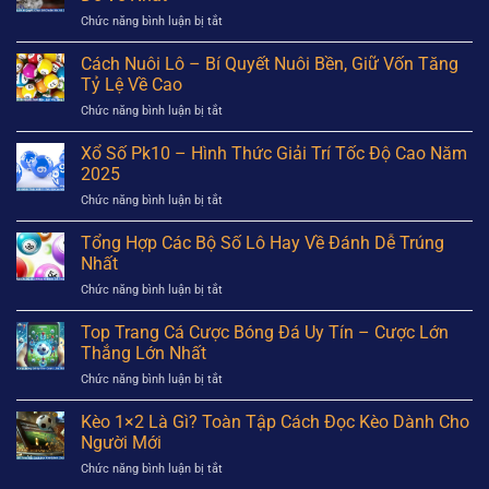
Đấu
Đẳng
ở
Chức năng bình luận bị tắt
Đá
Cấp
Dàn
Gà
Khiến
Chẵn
Cách Nuôi Lô – Bí Quyết Nuôi Bền, Giữ Vốn Tăng
Thomo
Sư
Lẻ
Hôm
Tỷ Lệ Về Cao
Kê
Và
Nay
Săn
ở
Chức năng bình luận bị tắt
Bí
Kết
Đón
Cách
Quyết
Quả
Nuôi
Xổ Số Pk10 – Hình Thức Giải Trí Tốc Độ Cao Năm
Chọn
Và
Lô
Số
2025
Kèo
–
Chuẩn
ở
Chức năng bình luận bị tắt
Bí
Xác
Xổ
Quyết
Và
Số
Tổng Hợp Các Bộ Số Lô Hay Về Đánh Dễ Trúng
Nuôi
Dễ
Pk10
Bền,
Nhất
Về
–
Giữ
Nhất
ở
Chức năng bình luận bị tắt
Hình
Vốn
Tổng
Thức
Tăng
Hợp
Top Trang Cá Cược Bóng Đá Uy Tín – Cược Lớn
Giải
Tỷ
Các
Trí
Thắng Lớn Nhất
Lệ
Bộ
Tốc
Về
ở
Chức năng bình luận bị tắt
Số
Độ
Cao
Top
Lô
Cao
Trang
Kèo 1×2 Là Gì? Toàn Tập Cách Đọc Kèo Dành Cho
Hay
Năm
Cá
Về
Người Mới
2025
Cược
Đánh
ở
Chức năng bình luận bị tắt
Bóng
Dễ
Kèo