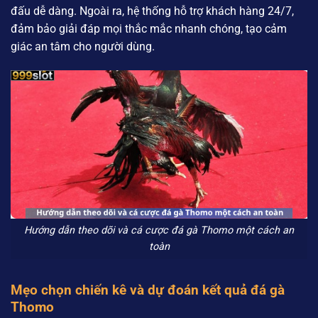
đấu dễ dàng. Ngoài ra, hệ thống hỗ trợ khách hàng 24/7,
đảm bảo giải đáp mọi thắc mắc nhanh chóng, tạo cảm
giác an tâm cho người dùng.
Hướng dẫn theo dõi và cá cược đá gà Thomo một cách an
toàn
Mẹo chọn chiến kê và dự đoán kết quả đá gà
Thomo