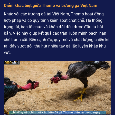
Điểm khác biệt giữa Thomo và trường gà Việt Nam
Khác với các trường gà tại Việt Nam, Thomo hoạt động
hợp pháp và có quy trình kiểm soát chặt chẽ. Hệ thống
trọng tài, ban tổ chức và khán đài đều được đầu tư bài
bản. Việc này giúp kết quả các trận luôn minh bạch, hạn
chế tranh cãi. Bên cạnh đó, quy mô và chất lượng chiến kê
tại đây vượt trội, thu hút nhiều tay gà lão luyện khắp khu
vực.