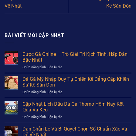
Về Nhất
Kê Săn Đón
BÀI VIẾT MỚI CẬP NHẬT
Cược Gà Online – Trò Giải Trí Kịch Tính, Hấp Dẫn
Bậc Nhất
ở
Chức năng bình luận bị tắt
Cược
Gà
Đá Gà Mỹ Nhập Quy Tụ Chiến Kê Đẳng Cấp Khiến
Online
Sư Kê Săn Đón
–
ở
Chức năng bình luận bị tắt
Trò
Đá
Giải
Gà
Cập Nhật Lịch Đấu Đá Gà Thomo Hôm Nay Kết
Trí
Mỹ
Kịch
Quả Và Kèo
Nhập
Tính,
ở
Chức năng bình luận bị tắt
Quy
Hấp
Cập
Tụ
Dẫn
Nhật
Dàn Chẵn Lẻ Và Bí Quyết Chọn Số Chuẩn Xác Và
Chiến
Bậc
Lịch
Kê
Dễ Về Nhất
Nhất