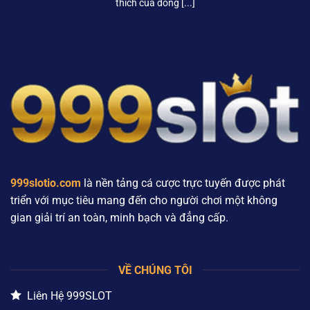
thích của đông [...]
999slotio.com
là nền tảng cá cược trực tuyến được phát
triển với mục tiêu mang đến cho người chơi một không
gian giải trí an toàn, minh bạch và đẳng cấp.
VỀ CHÚNG TÔI
Liên Hệ 999SLOT